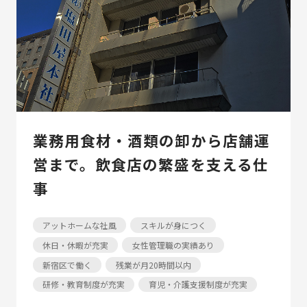
業務用食材・酒類の卸から店舗運
営まで。飲食店の繁盛を支える仕
事
アットホームな社風
スキルが身につく
休日・休暇が充実
女性管理職の実績あり
新宿区で働く
残業が月20時間以内
研修・教育制度が充実
育児・介護支援制度が充実