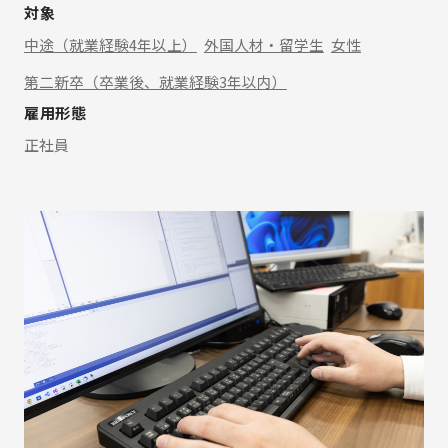
対象
中途（就業経験4年以上）
外国人材・留学生
女性
第二新卒（卒業後、就業経験3年以内）
雇用形態
正社員